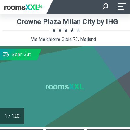
Anreise
Abreise
Crowne Plaza Milan City by IHG
Belegung je Zimmer
Zimmer
Via Melchiorre Gioia 73, Mailand
SUCHEN
Sehr Gut
1
/
120