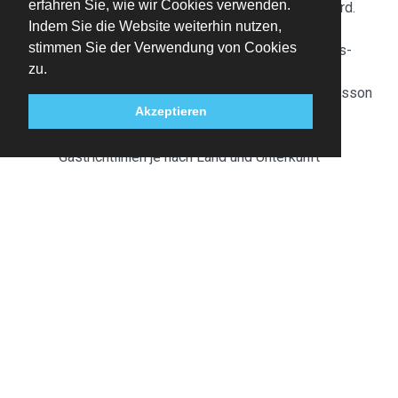
erfahren Sie, wie wir Cookies verwenden.
passendes Zimmer zur Verfügung gestellt wird.
Indem Sie die Website weiterhin nutzen,
stimmen Sie der Verwendung von Cookies
Die Unterkunft versichert, dass die Reinigungs-
zu.
und Desinfektionsmaßnahmen gemäß der
folgenden Richtlinie eingehalten werden: Radisson
Akzeptieren
Hotels Safety Protocol.
Bitte beachte, dass kulturelle Normen und
Gastrichtlinien je nach Land und Unterkunft
unterschiedlich sein können. Die aufgeführten
Richtlinien wurden von der Unterkunft zur
Verfügung gestellt.
Eltern oder Erziehungsberechtigte, die mit Kindern
unter 18 Jahren anreisen, werden gebeten, beim
Check-in den Reisepass des Kindes vorzulegen.
Wenn nur ein Elternteil mit dem Kind anreist, ist
neben dem Reisepass des Kindes außerdem ein
vom anderen Elternteil unterschriebenes
Dokument vorzulegen, in dem die Rechtmäßigkeit
der Reise bestätigt wird. Die Unterschrift des