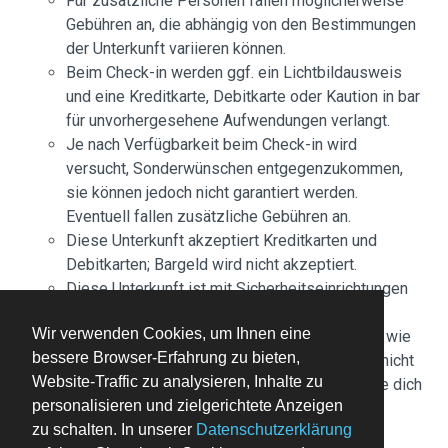
Für zusätzliche Personen fallen möglicherweise
Gebühren an, die abhängig von den Bestimmungen
der Unterkunft variieren können.
Beim Check-in werden ggf. ein Lichtbildausweis
und eine Kreditkarte, Debitkarte oder Kaution in bar
für unvorhergesehene Aufwendungen verlangt.
Je nach Verfügbarkeit beim Check-in wird
versucht, Sonderwünschen entgegenzukommen,
sie können jedoch nicht garantiert werden.
Eventuell fallen zusätzliche Gebühren an.
Diese Unterkunft akzeptiert Kreditkarten und
Debitkarten; Bargeld wird nicht akzeptiert.
Diese Unterkunft ist mit Sicherheitseinrichtungen
wie einem Feuerlöscher ausgestattet
Wir verwenden Cookies, um Ihnen eine
Diese Unterkunft verfügt über Außenbereiche wie
bessere Browser-Erfahrung zu bieten,
Balkone oder Terrassen, die möglicherweise nicht
Website-Traffic zu analysieren, Inhalte zu
für Kinder geeignet sind. Bei Bedenken wende dich
personalisieren und zielgerichtete Anzeigen
am besten vor deiner Ankunft direkt an die
zu schalten. In unserer
Datenschutzerklärung
Unterkunft, um sicherzustellen, dass dir ein