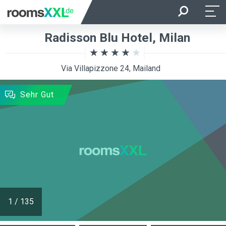
Anreise
Abreise
Radisson Blu Hotel, Milan
Belegung je Zimmer
Zimmer
Via Villapizzone 24, Mailand
SUCHEN
Sehr Gut
1
/
135