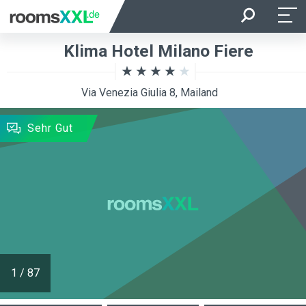
Anreise
Abreise
Klima Hotel Milano Fiere
Belegung je Zimmer
Zimmer
Via Venezia Giulia 8, Mailand
SUCHEN
Sehr Gut
1
/
87