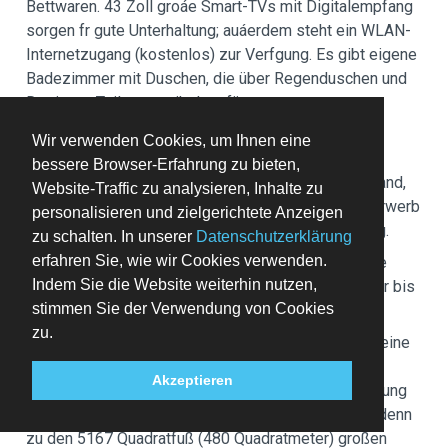
Bettwaren. 43 Zoll groáe Smart-TVs mit Digitalempfang
sorgen fr gute Unterhaltung; auáerdem steht ein WLAN-
Internetzugang (kostenlos) zur Verfgung. Es gibt eigene
Badezimmer mit Duschen, die über Regenduschen und
Designer-Toilettenartikel verfügen.
Für deine Freizeit steht Folgendes zur Verfügung:
Wir verwenden Cookies, um Ihnen eine
Fitnessmöglichkeiten, kostenloses WLAN und ein
bessere Browser-Erfahrung zu bieten,
Fernseher im öffentlichen Bereich. Eine Pflanzenwand,
Website-Traffic zu analysieren, Inhalte zu
Unterstützung bei der Tourenplanung/beim Ticketerwerb
personalisieren und zielgerichtete Anzeigen
und ein Bankettsaal stehen ebenfalls zur Verfügung.
zu schalten. In unserer
Datenschutzerklärung
erfahren Sie, wie wir Cookies verwenden.
Lass deinen Tag bei einem Drink an der Bar/Lounge
Indem Sie die Website weiterhin nutzen,
ausklingen. Gegen Gebühr wird täglich von 07:00 Uhr bis
stimmen Sie der Verwendung von Cookies
10:00 Uhr ein kontinentales Frühstück angeboten.
zu.
Zum Angebot gehören ein Textilreinigungsservice, eine
rund um die Uhr besetzte Rezeption und
Akzeptieren
mehrsprachiges Personal. Wenn du eine Veranstaltung
in Mailand planst, ist dieses Hotel eine gute Wahl, denn
zu den 5167 Quadratfuß (480 Quadratmeter) großen