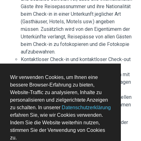
Gäste ihre Reisepassnummer und ihre Nationalität
beim Check-in in einer Unterkunft jeglicher Art
(Gasthäuser, Hotels, Motels usw.) angeben
müssen. Zusätzlich wird von den Eigentümern der
Unterkünfte verlangt, Reisepässe von allen Gästen
beim Check-in zu fotokopieren und die Fotokopie
aufzubewahren.
Kontaktloser Check-in und kontaktloser Check-out
sind verfügbar.
Bitte beachte, dass einige Unterkünfte Gästen mit
Wir verwenden Cookies, um Ihnen eine
Tattoos die Nutzung der öffentlichen Badeanlagen
bessere Browser-Erfahrung zu bieten,
vor Ort nicht gestatten.
Website-Traffic zu analysieren, Inhalte zu
In dieser Unterkunft sind Gäste jeglicher sexuellen
personalisieren und zielgerichtete Anzeigen
Orientierung und Geschlechtsidentität willkommen
zu schalten. In unserer
Datenschutzerklärung
(LGBTQ+-freundlich).
erfahren Sie, wie wir Cookies verwenden.
Du wirst gebeten, die folgenden Gebühren direkt in der
Indem Sie die Website weiterhin nutzen,
Unterkunft zu zahlen. Gebühren beinhalten
stimmen Sie der Verwendung von Cookies
möglicherweise geltende Steuern:
zu.