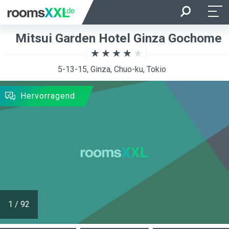
Anreise
Abreise
Mitsui Garden Hotel Ginza Gochome
Belegung je Zimmer
Zimmer
5-13-15, Ginza, Chuo-ku, Tokio
SUCHEN
Hervorragend
1
/
92