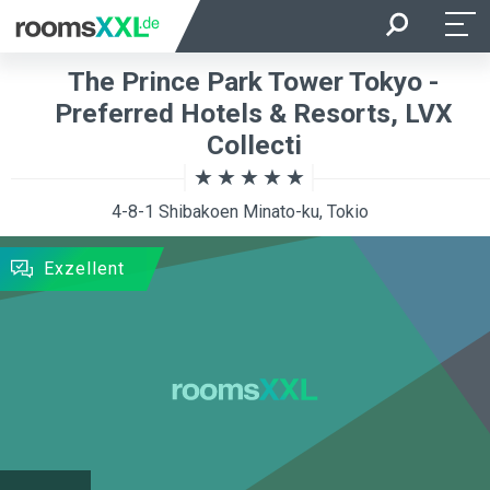
Anreise
Abreise
The Prince Park Tower Tokyo -
Belegung je Zimmer
Zimmer
Preferred Hotels & Resorts, LVX
Collecti
SUCHEN
4-8-1 Shibakoen Minato-ku, Tokio
Exzellent