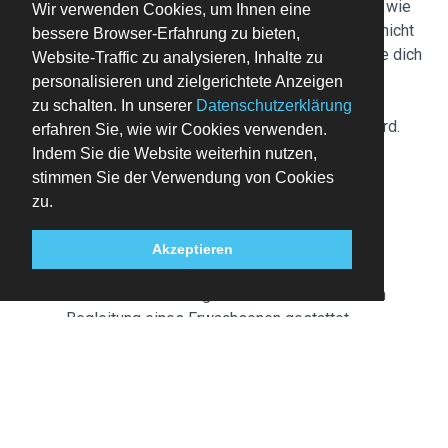
Diese Unterkunft verfügt über Außenbereiche wie
Wir verwenden Cookies, um Ihnen eine
Balkone oder Terrassen, die möglicherweise nicht
bessere Browser-Erfahrung zu bieten,
für Kinder geeignet sind. Bei Bedenken wende dich
Website-Traffic zu analysieren, Inhalte zu
am besten vor deiner Ankunft direkt an die
personalisieren und zielgerichtete Anzeigen
Unterkunft, um sicherzustellen, dass dir ein
zu schalten. In unserer
Datenschutzerklärung
passendes Zimmer zur Verfügung gestellt wird.
erfahren Sie, wie wir Cookies verwenden.
Bitte beachte, dass kulturelle Normen und
Indem Sie die Website weiterhin nutzen,
Gastrichtlinien je nach Land und Unterkunft
stimmen Sie der Verwendung von Cookies
unterschiedlich sein können. Die aufgeführten
zu.
Richtlinien wurden von der Unterkunft zur
Verfügung gestellt.
Akzeptieren
Kindern unter 13 Jahren ist der Zugang zur
Premium Club Lounge bis 17:30 Uhr und nur in
Begleitung eines Erwachsenen gestattet.
Gäste, die einen Tarif mit Zugang zur Club Lounge
gebucht haben, können in der Club Lounge auf der
32. Etage frühstücken. Frühstück gibt es von 7 bis
11 Uhr in der Club Lounge.
Für den Zugang zum Fitnessbereich, Spa, Pool, zur