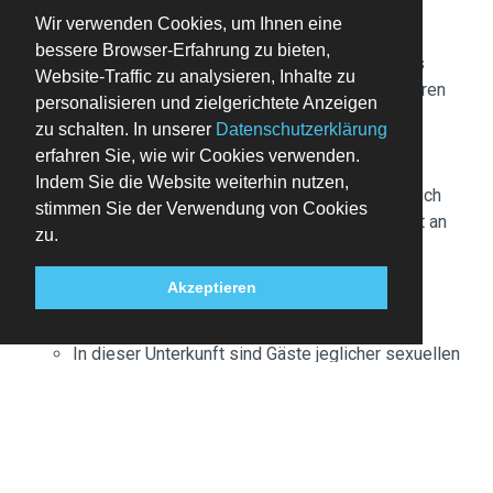
dies bitte vorher mit dem Hotel ab.
Wir verwenden Cookies, um Ihnen eine
Kinder bis zu 6 Jahren können im Zimmer der
bessere Browser-Erfahrung zu bieten,
Eltern oder Erziehungsberechtigten kostenlos
Website-Traffic zu analysieren, Inhalte zu
übernachten, wenn keine zusätzlichen Bettwaren
personalisieren und zielgerichtete Anzeigen
angefordert werden.
zu schalten. In unserer
Datenschutzerklärung
Haustiere sind nur in ausgewählten Zimmern
erfahren Sie, wie wir Cookies verwenden.
erlaubt (zusätzlich anfallende Kosten sind im
Indem Sie die Website weiterhin nutzen,
Gebührenabschnitt aufgeführt). Bitte wende dich
stimmen Sie der Verwendung von Cookies
für die Zuweisung eines dieser Zimmer direkt an
zu.
die Unterkunft. Die entsprechenden
Kontaktinformationen findest du auf der
Akzeptieren
Buchungsbestätigung.
Kontaktloser Check-out ist verfügbar.
In dieser Unterkunft sind Gäste jeglicher sexuellen
Orientierung und Geschlechtsidentität willkommen
(LGBTQ+-freundlich).
Aufpreis für das Frühstücksbuffet: ca. 12.50 EUR
für Erwachsene und ca. 6.25 EUR für Kinder