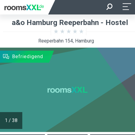
Anreise
Abreise
a&o Hamburg Reeperbahn - Hostel
Belegung je Zimmer
Zimmer
Reeperbahn 154, Hamburg
SUCHEN
Befriedigend
1
/
38