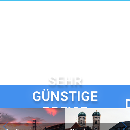
SEHR
GÜNSTIGE
G
PREISE
Beijing Hotel Nuo Forbidden City
Hotel Adagio, Autograph Colle