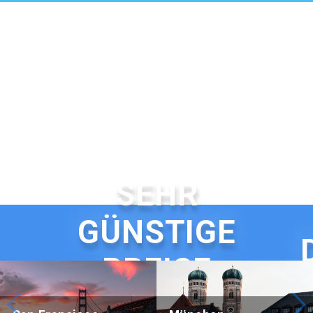
SEHR
GÜNSTIGE
G
PREISE
Beijing Hotel Nuo Forbidden City
Hotel Adagio, Autograph Colle